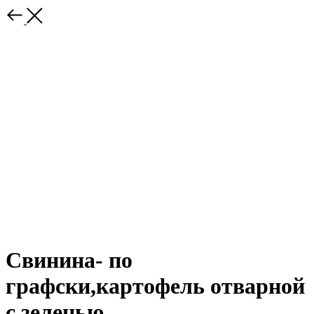
Свинина- по
графски,картофель отварной
с зеленью