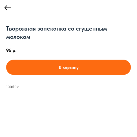
Творожная запеканка со сгущенным
молоком
96
р.
В корзину
100/10 г