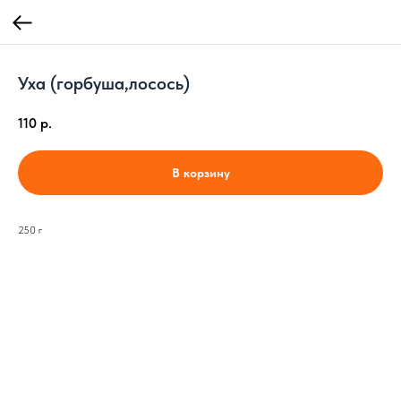
Уха (горбуша,лосось)
110
р.
В корзину
250 г